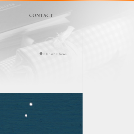
> NEWS >
News