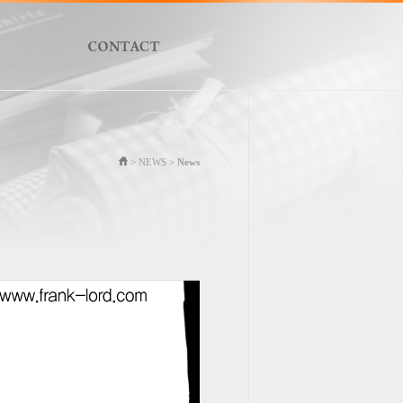
> NEWS >
News